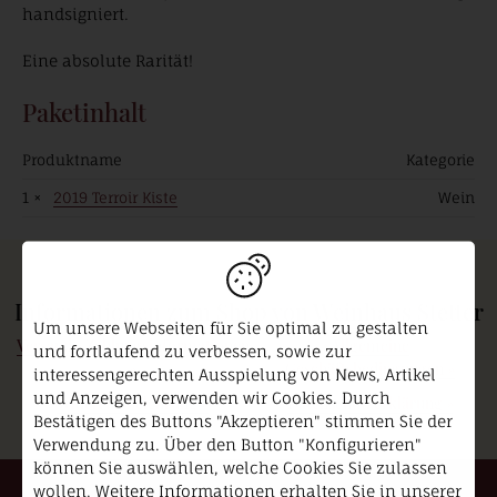
handsigniert.
Eine absolute Rarität!
Paketinhalt
Produktname
Kategorie
1 ×
2019 Terroir Kiste
Wein
Informationen zum Shop von Weinhaus Stetter
Um unsere Webseiten für Sie optimal zu gestalten
Versand-/Zahlungsinformationen
Allgemeine
und fortlaufend zu verbessen, sowie zur
»
Geschäftsbedingungen
»
interessengerechten Ausspielung von News, Artikel
und Anzeigen, verwenden wir Cookies. Durch
Widerrufsbelehrung
»
Datenschutzerklärung
»
Bestätigen des Buttons "Akzeptieren" stimmen Sie der
Verwendung zu. Über den Button "Konfigurieren"
können Sie auswählen, welche Cookies Sie zulassen
wollen. Weitere Informationen erhalten Sie in unserer