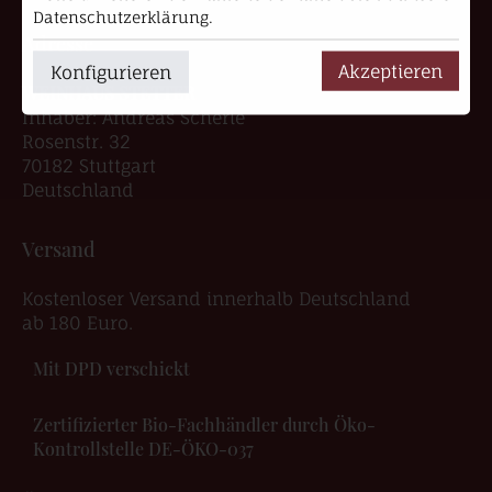
Datenschutzerklärung.
Adresse
Akzeptieren
Konfigurieren
WEINHAUS STETTER
Inhaber: Andreas Scherle
Rosenstr. 32
70182 Stuttgart
Deutschland
Versand
Kostenloser Versand innerhalb Deutschland
ab 180 Euro.
Mit DPD verschickt
Zertifizierter Bio-Fachhändler durch Öko-
Kontrollstelle DE-ÖKO-037