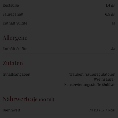
Restsüße
1,4 g/l
Säuregehalt
6,5 g/l
Enthält Sulfite
Ja
Allergene
Enthält Sulfite
Ja
Zutaten
Inhaltsangaben
Trauben, Säureregulatoren
(Weinsäure),
Sulfite
Konservierungsstoffe (
).
Nährwerte
(je 100 ml)
Brennwert
74 kJ / 17,7 kcal