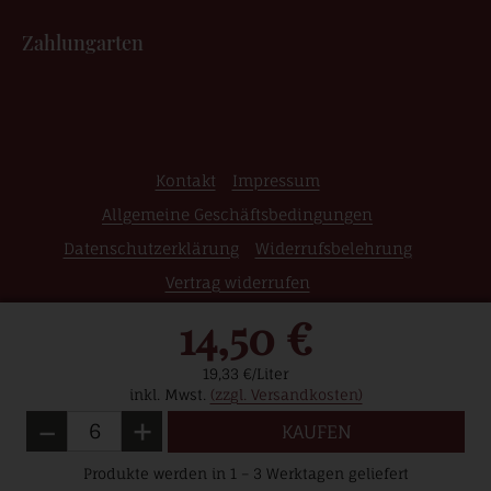
Zahlungarten
Kontakt
Impressum
Allgemeine Geschäftsbedingungen
Datenschutzerklärung
Widerrufsbelehrung
Vertrag widerrufen
14,50 €
© 2026 Weinshop | Edle Weine | Raritäten | Grosse
Gewächse | Wein Online Kaufen
19,33 €/Liter
inkl. Mwst.
(zzgl. Versandkosten)
-
+
Menge
KAUFEN
Weniger
Mehr
Produkte werden in 1 – 3 Werktagen geliefert