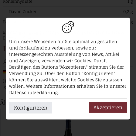
Kohlenhydrate
1 g
Davon Zucker
0,2 g
Ballaststoffe
0 g
Enthält geringfügige Mengen von Fett, gesättigten Fettsäuren,
Eiweiß und Salz.
Um unsere Webseiten für Sie optimal zu gestalten
Produzent
und fortlaufend zu verbessen, sowie zur
interessengerechten Ausspielung von News, Artikel
und Anzeigen, verwenden wir Cookies. Durch
Weingut Knab Inh. Thomas + Regina Rinker
Bestätigen des Buttons "Akzeptieren" stimmen Sie der
Deutschland / Baden
Verwendung zu. Über den Button "Konfigurieren"
können Sie auswählen, welche Cookies Sie zulassen
Hennengärtle 1a
wollen. Weitere Informationen erhalten Sie in unserer
79346 Endingen am Kaiserstuhl
Datenschutzerklärung.
Ähnliche Produkte
Akzeptieren
Konfigurieren