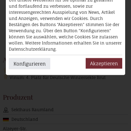
und fortlaufend zu verbessen, sowie zur
interessengerechten Ausspielung von News, Artikel
und Anzeigen, verwenden wir Cookies. Durch
falstaff
Bestätigen des Buttons "Akzeptieren" stimmen Sie der
92
Verwendung zu. Über den Button "Konfigurieren"
können Sie auswählen, welche Cookies Sie zulassen
wollen. Weitere Informationen erhalten Sie in unserer
Datenschutzerklärung.
Auszeichnungen
Akzeptieren
Konfigurieren
Gaukt&Millau: 5 schwarze Trauben
Vinum: 4. Platz für Deutsche Winzersekte Brut
Produzent
Sekthaus Raumland
Deutschland
Alzeyer-Str.