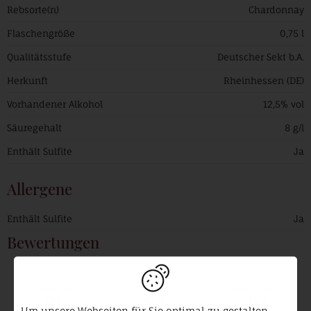
Rebsorte(n)
Chardonnay
Flaschengröße
0,75 l
Qualitätsstufe
Deutscher Sekt b.A.
Herkunft
Rheinhessen (DE)
Vorhandener Alkohol
12,5% vol
Säuregehalt
8 g/l
Enthält Sulfite
Ja
Allergene
Enthält Sulfite
Ja
Bewertungen
eichelmann
vinum
Robert Parker
91
94
97
Um unsere Webseiten für Sie optimal zu gestalten