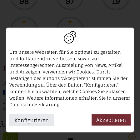
98
97
19
wineSpectator
Robert Parker
96
95
Um unsere Webseiten für Sie optimal zu gestalten
und fortlaufend zu verbessen, sowie zur
interessengerechten Ausspielung von News, Artikel
Produzent
und Anzeigen, verwenden wir Cookies. Durch
Bestätigen des Buttons "Akzeptieren" stimmen Sie der
Château Canon La Gaffelière
Verwendung zu. Über den Button "Konfigurieren"
können Sie auswählen, welche Cookies Sie zulassen
Frankreich
wollen. Weitere Informationen erhalten Sie in unserer
1 Bigaroux 1
Datenschutzerklärung.
33330 St emilion
Akzeptieren
Konfigurieren
Ähnliche Produkte