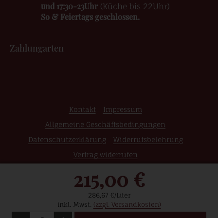
und 17:30-23Uhr
(Küche bis 22Uhr)
So & Feiertags geschlossen.
Zahlungarten
Kontakt
Impressum
Allgemeine Geschäftsbedingungen
Datenschutzerklärung
Widerrufsbelehrung
Vertrag widerrufen
215,00 €
© 2026 Weinshop | Edle Weine | Raritäten | Grosse
Gewächse | Wein Online Kaufen
286,67 €/Liter
inkl. Mwst.
(zzgl. Versandkosten)
Menge