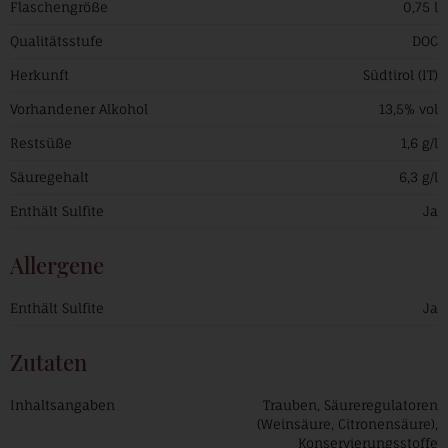
Flaschengröße
0,75 l
Qualitätsstufe
DOC
Herkunft
Südtirol (IT)
Vorhandener Alkohol
13,5% vol
Restsüße
1,6 g/l
Säuregehalt
6,3 g/l
Enthält Sulfite
Ja
Allergene
Enthält Sulfite
Ja
Zutaten
Inhaltsangaben
Trauben, Säureregulatoren
(Weinsäure, Citronensäure),
Konservierungsstoffe