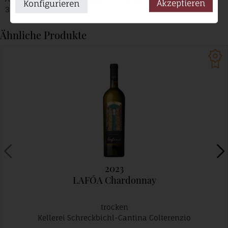
Akzeptieren
Konfigurieren
39057 Girlan / Eppan
Ähnliche Produkte
2023
LAFÓA Chardonnay
trocken
Kellerei Schreckbichl-Cantina Colterenzio