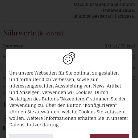
(Ascorbinsäure), Stabilisatoren
(Metaweinsäure,
Kaliumpolyaspartat), Packgase.
Nährwerte
(je 100 ml)
Brennwert
331 kJ / 79 kcal
Kohlenhydrate
1,2 g
Davon Zucker
0,1 g
Um unsere Webseiten für Sie optimal zu gestalten
Ballaststoffe
0 g
und fortlaufend zu verbessen, sowie zur
interessengerechten Ausspielung von News, Artikel
Enthält geringfügige Mengen von Fett, gesättigten Fettsäuren,
und Anzeigen, verwenden wir Cookies. Durch
Eiweiß und Salz.
Bestätigen des Buttons "Akzeptieren" stimmen Sie der
Produzent
Verwendung zu. Über den Button "Konfigurieren"
können Sie auswählen, welche Cookies Sie zulassen
Kellerei Schreckbichl-Cantina Colterenzio
wollen. Weitere Informationen erhalten Sie in unserer
Datenschutzerklärung.
Italien
Appiano Strada Vino (Eppan Weinstrasse) 8