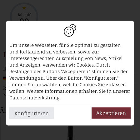
falstaff
90
Um unsere Webseiten für Sie optimal zu gestalten
und fortlaufend zu verbessen, sowie zur
Produzent
interessengerechten Ausspielung von News, Artikel
und Anzeigen, verwenden wir Cookies. Durch
Weingärtner Cleebronn-Güglingen eG
Bestätigen des Buttons "Akzeptieren" stimmen Sie der
Verwendung zu. Über den Button "Konfigurieren"
Deutschland / Württemberg
können Sie auswählen, welche Cookies Sie zulassen
Ranspacher Str. 1
wollen. Weitere Informationen erhalten Sie in unserer
74389 Cleebronn
Datenschutzerklärung.
Ähnliche Produkte
Akzeptieren
Konfigurieren