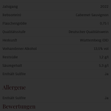
Jahrgang
2022
Rebsorte(n)
Cabernet Sauvignon
Flaschengröße
0,75 l
Qualitätsstufe
Deutscher Qualitätswein
Herkunft
Württemberg (DE)
Vorhandener Alkohol
13,5% vol
Restsüße
1,2 g/l
Säuregehalt
5,3 g/l
Enthält Sulfite
Ja
Allergene
Enthält Sulfite
Ja
Bewertungen