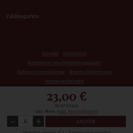
Zahlungarten
Kontakt
Impressum
Allgemeine Geschäftsbedingungen
Datenschutzerklärung
Widerrufsbelehrung
Vertrag widerrufen
23,00 €
© 2026 Weinshop | Edle Weine | Raritäten | Grosse
Gewächse | Wein Online Kaufen
30,67 €/Liter
inkl. Mwst.
(zzgl. Versandkosten)
-
+
Menge
KAUFEN
Weniger
Mehr
Produkte werden in 1 – 3 Werktagen geliefert