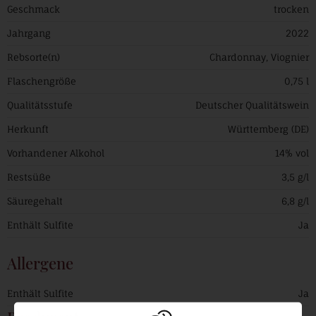
Geschmack
trocken
Jahrgang
2022
Rebsorte(n)
Chardonnay, Viognier
Flaschengröße
0,75 l
Qualitätsstufe
Deutscher Qualitätswein
Herkunft
Württemberg (DE)
Vorhandener Alkohol
14% vol
Restsüße
3,5 g/l
Säuregehalt
6,8 g/l
Enthält Sulfite
Ja
Allergene
Enthält Sulfite
Ja