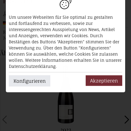
Produzent
Weingärtner Cleebronn-Güglingen eG
Um unsere Webseiten für Sie optimal zu gestalten
Deutschland / Württemberg
und fortlaufend zu verbessen, sowie zur
interessengerechten Ausspielung von News, Artikel
Ranspacher Str. 1
und Anzeigen, verwenden wir Cookies. Durch
74389 Cleebronn
Bestätigen des Buttons "Akzeptieren" stimmen Sie der
Verwendung zu. Über den Button "Konfigurieren"
Ähnliche Produkte
können Sie auswählen, welche Cookies Sie zulassen
wollen. Weitere Informationen erhalten Sie in unserer
Datenschutzerklärung.
Akzeptieren
Konfigurieren
2023