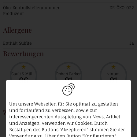
Öko-Kontrollstellennummer
DE-ÖKO-022
Produzent
Allergene
Enthält Sulfite
Ja
Bewertungen
Gault & Millau
Robert Parker
vinum
96
91
91
Um unsere Webseiten für Sie optimal zu gestalten
und fortlaufend zu verbessen, sowie zur
Zertifikate und Mitgliedschaften
interessengerechten Ausspielung von News, Artikel
und Anzeigen, verwenden wir Cookies. Durch
VDP.
Prädikatsweingut
Bestätigen des Buttons "Akzeptieren" stimmen Sie der
Verwendung zu. Über den Button "Konfigurieren"