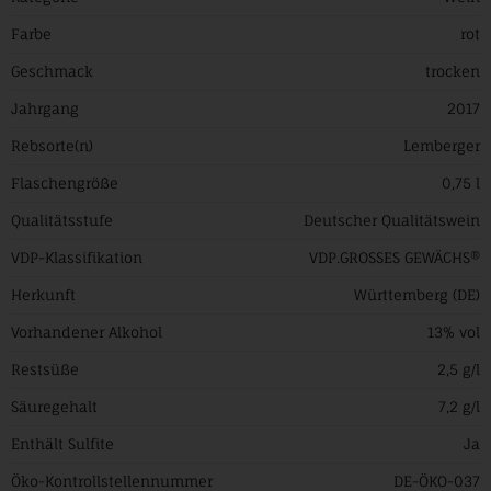
Farbe
rot
Geschmack
trocken
Jahrgang
2017
Rebsorte(n)
Lemberger
Flaschengröße
0,75 l
Qualitätsstufe
Deutscher Qualitätswein
VDP-Klassifikation
VDP.GROSSES GEWÄCHS®
Herkunft
Württemberg (DE)
Vorhandener Alkohol
13% vol
Restsüße
2,5 g/l
Säuregehalt
7,2 g/l
Enthält Sulfite
Ja
Öko-Kontrollstellennummer
DE-ÖKO-037