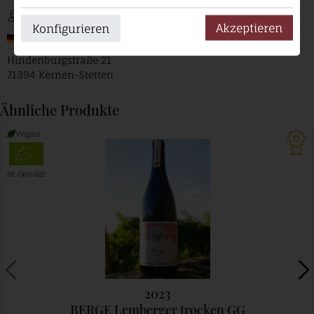
Karl Haidle
Akzeptieren
Konfigurieren
Deutschland / Württemberg
Hindenburgstraße 21
71394 Kernen-Stetten
Ähnliche Produkte
Vegan
DE-ÖKO-022
2023
BERGE Lemberger trocken GG