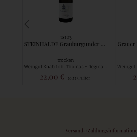
2023
STEINHALDE Grauburgunder *** Spätlese trocken
Grauer Burg
trocken
Weingut Knab Inh. Thomas + Regina Rinker
22,00 €
2
29,33 €/Liter
Versand-/Zahlungsinformation