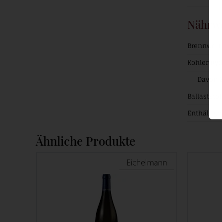
Nährw
Brennwert
Kohlenhyd
Davon 
Ballaststof
Enthält ge
Ähnliche Produkte
eichelmann