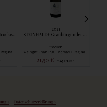
2021
Engelsberg
STEINHALDE Grauburgunder *** Spätlese trocken
ECKKINZ
trocken
Weingut Knab Inh. Thomas + Regina Rinker
Weingut Knab Inh. Thomas + Regina Rinker
21,50 €
r
28,67 €/Liter
rung
»
Datenschutzerklärung
»