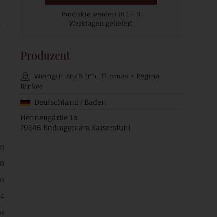
Produkte werden in 1 – 3
n
Werktagen geliefert
Produzent
Weingut Knab Inh. Thomas + Regina
Rinker
Deutschland / Baden
Hennengärtle 1a
79346 Endingen am Kaiserstuhl
in
iß
en
24
er