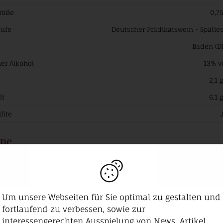
röße
0,75
tufe
Deutscher Prädikatswein - Spätle
Baden (D
er Alkohol
13% v
2,1 g
lt
6,1 g
fite
ene
fite
n
Um unsere Webseiten für Sie optimal zu gestalten und
fortlaufend zu verbessen, sowie zur
gaben
Trauben, Säureregulatoren (Weinsäure
interessengerechten Ausspielung von News, Artikel
Sulfit
Konservierungsstoffe (