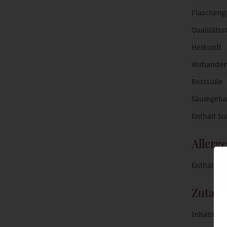
Flascheng
Qualitätss
Herkunft
Vorhanden
Restsüße
Säuregeha
Enthält Sul
Allerg
Enthält Sul
Zutate
Inhaltsan