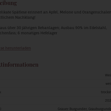
eibung
elikate Spätlese erinnert an Apfel, Melone und Orangenschale
htlichem Nachklang!
 aus über 30 jährigen Rebanlagen; Ausbau 90% im Edelstahl,
chenfass; 6 monatiges Hefelager
ise herunterladen
tinformationen
We
we
k
trock
20
)
Grauer Burgunder, Grauburgund