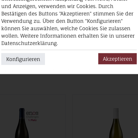
und Anzeigen, verwenden wir Cookies. Durch
Bestätigen des Buttons "Akzeptieren" stimmen Sie der
erte
(je 100 ml)
Verwendung zu. Über den Button "Konfigurieren"
können Sie auswählen, welche Cookies Sie zulassen
77 kJ / 18,4 kc
wollen. Weitere Informationen erhalten Sie in unserer
rate
1
Datenschutzerklärung.
Zucker
0,2
Akzeptieren
Konfigurieren
fe
0
ringfügige Mengen von Fett, gesättigten Fettsäuren, Eiweiß und Salz