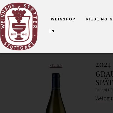
WEINSHOP
RIESLING 
EN
202
« Zurück
GRA
SPÄ
Baden
DE
Weingut