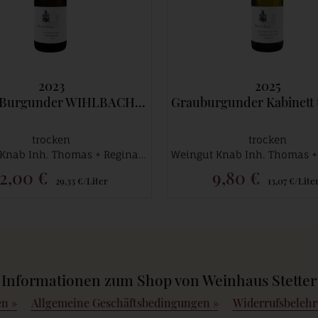
2023
2025
under WIHLBACH *** Spätlese trocken
Grauburgunder Kabinett trocken Endinger 
trocken
trocken
Weingut Knab Inh. Thomas + Regina Rinker
2,00 €
9,80 €
29,33 €/Liter
13,07 €/Lite
Informationen zum Shop von Weinhaus Stetter
en
»
Allgemeine Geschäftsbedingungen
»
Widerrufsbeleh