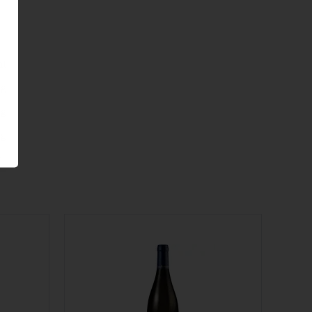
al
 g
 g
 g
.