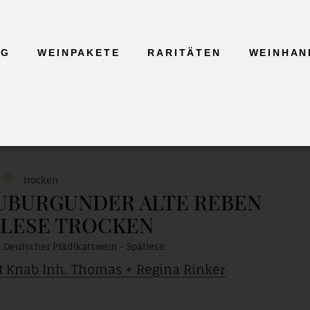
GG
WEINPAKETE
RARITÄTEN
WEINHAN
4
trocken
UBURGUNDER ALTE REBEN
TLESE TROCKEN
Deutscher Prädikatswein - Spätlese
 Knab Inh. Thomas + Regina Rinker