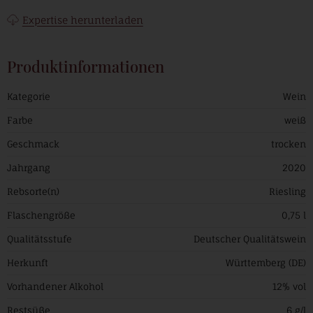
Expertise herunterladen
Produktinformationen
Kategorie
Wein
Farbe
weiß
Geschmack
trocken
Jahrgang
2020
Rebsorte(n)
Riesling
Flaschengröße
0,75 l
Qualitätsstufe
Deutscher Qualitätswein
Herkunft
Württemberg (DE)
Vorhandener Alkohol
12% vol
Restsüße
6 g/l