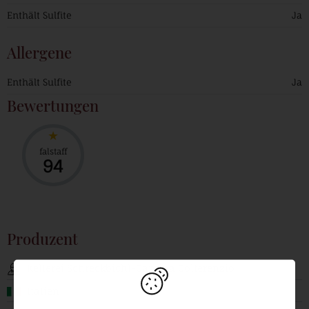
Enthält Sulfite
Ja
Allergene
Enthält Sulfite
Ja
Bewertungen
falstaff
94
Produzent
Kellerei Schreckbichl-Cantina Colterenzio
Italien