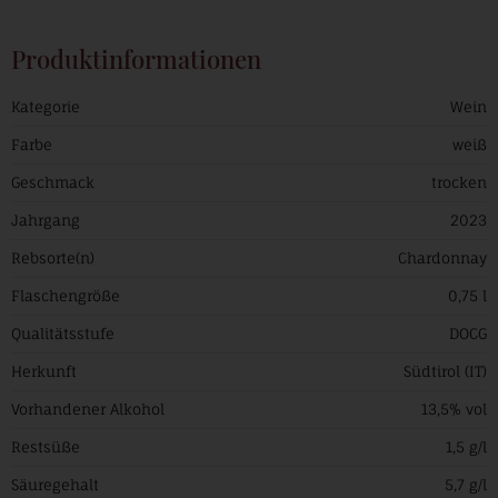
Produktinformationen
Kategorie
Wein
Farbe
weiß
Geschmack
trocken
Jahrgang
2023
Rebsorte(n)
Chardonnay
Flaschengröße
0,75 l
Qualitätsstufe
DOCG
Herkunft
Südtirol (IT)
Vorhandener Alkohol
13,5% vol
Restsüße
1,5 g/l
Säuregehalt
5,7 g/l