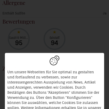
Allergene
Enthält Sulfite
Ja
Bewertungen
Gault & Millau
falstaff
95
94
Zertifikate und Mitgliedschaften
Um unsere Webseiten für Sie optimal zu gestalten
und fortlaufend zu verbessen, sowie zur
VDP.
Prädikatsweingut
interessengerechten Ausspielung von News, Artikel
und Anzeigen, verwenden wir Cookies. Durch
Bestätigen des Buttons "Akzeptieren" stimmen Sie der
Verwendung zu. Über den Button "Konfigurieren"
können Sie auswählen, welche Cookies Sie zulassen
wollen. Weitere Informationen erhalten Sie in unserer