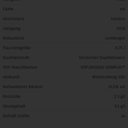
Farbe
rot
Geschmack
trocken
Jahrgang
2016
Rebsorte(n)
Lemberger
Flaschengröße
0,75 l
Qualitätsstufe
Deutscher Qualitätswein
VDP-Klassifikation
VDP.GROSSES GEWÄCHS®
Herkunft
Württemberg (DE)
Vorhandener Alkohol
13,5% vol
Restsüße
2,3 g/l
Säuregehalt
6,1 g/l
Enthält Sulfite
Ja