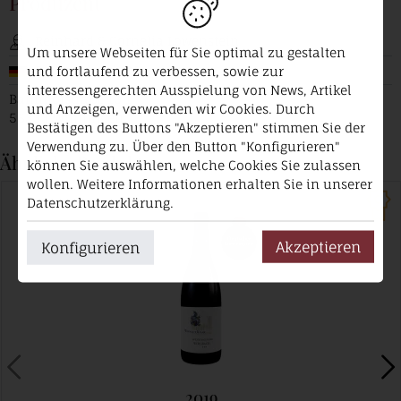
Produzent
Reinhard & Cornelia Löwenstein
Um unsere Webseiten für Sie optimal zu gestalten
Deutschland / Mosel
und fortlaufend zu verbessen, sowie zur
interessengerechten Ausspielung von News, Artikel
Bahnhofstraße 10 1
und Anzeigen, verwenden wir Cookies. Durch
56333 Winningen
Bestätigen des Buttons "Akzeptieren" stimmen Sie der
Verwendung zu. Über den Button "Konfigurieren"
Ähnliche Produkte
können Sie auswählen, welche Cookies Sie zulassen
wollen. Weitere Informationen erhalten Sie in unserer
Datenschutzerklärung.
Akzeptieren
Konfigurieren
2019