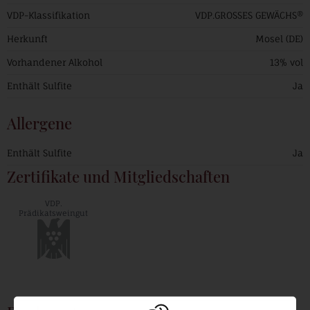
VDP-Klassifikation
VDP.GROSSES GEWÄCHS®
Herkunft
Mosel (DE)
Vorhandener Alkohol
13% vol
Enthält Sulfite
Ja
Allergene
Enthält Sulfite
Ja
Zertifikate und Mitgliedschaften
VDP.
Prädikatsweingut