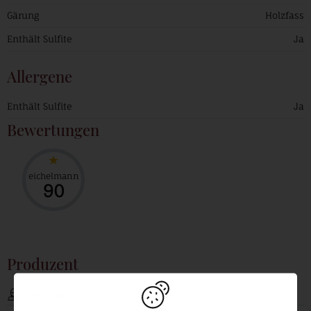
Gärung
Holzfass
Enthält Sulfite
Ja
Allergene
Enthält Sulfite
Ja
Bewertungen
eichelmann
90
Produzent
Weingut Maier