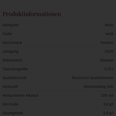
Produktinformationen
Kategorie
Wein
Farbe
weiß
Geschmack
trocken
Jahrgang
2020
Rebsorte(n)
Silvaner
Flaschengröße
0,75 l
Qualitätsstufe
Deutscher Qualitätswein
Herkunft
Württemberg (DE)
Vorhandener Alkohol
13% vol
Restsüße
3,4 g/l
Säuregehalt
5,9 g/l