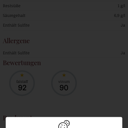
Restsüße
1 g/l
Säuregehalt
6,9 g/l
Enthält Sulfite
Ja
Allergene
Enthält Sulfite
Ja
Bewertungen
falstaff
vinum
92
90
Produzent