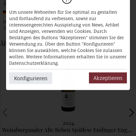
Weingut Knab Inh. Thomas + Regina Rinker
Um unsere Webseiten für Sie optimal zu gestalten
Deutschland / Baden
und fortlaufend zu verbessen, sowie zur
Hennengärtle 1a
interessengerechten Ausspielung von News, Artikel
79346 Endingen am Kaiserstuhl
und Anzeigen, verwenden wir Cookies. Durch
Bestätigen des Buttons "Akzeptieren" stimmen Sie der
Ähnliche Produkte
Verwendung zu. Über den Button "Konfigurieren"
können Sie auswählen, welche Cookies Sie zulassen
wollen. Weitere Informationen erhalten Sie in unserer
Datenschutzerklärung.
Akzeptieren
Konfigurieren
2024
Weissburgunder Alte Reben Spätlese Endinger Engelsberg