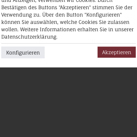
auburgunder trocken -limitiert 1 Fl./Kunde
SCHLOSSBERG GG Spätburgunder trocken -limit
Bestätigen des Buttons "Akzeptieren" stimmen Sie der
GG
GG
Verwendung zu. Über den Button "Konfigurieren"
können Sie auswählen, welche Cookies Sie zulassen
trocken
trocken
wollen. Weitere Informationen erhalten Sie in unserer
Franz Keller
Franz Keller
Datenschutzerklärung.
0,00 €
90,00 €
53,33 €/Liter
120,00 €/
Akzeptieren
Konfigurieren