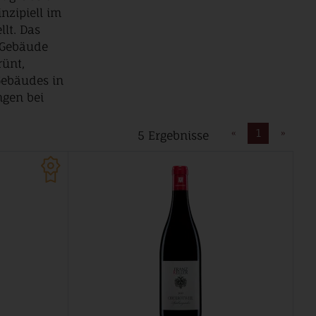
nzipiell im
lt. Das
s Gebäude
rünt,
Gebäudes in
ngen bei
«
1
»
5 Ergebnisse