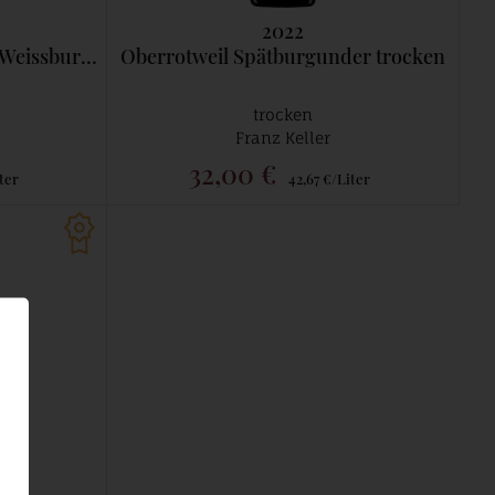
2022
nder trocken
Oberrotweil Spätburgunder trocken
trocken
Franz Keller
32,00 €
ter
42,67 €/Liter