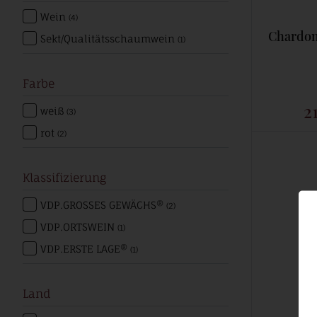
Wein
(4)
Chardon
Sekt/Qualitätsschaumwein
(1)
Farbe
2
weiß
(3)
rot
(2)
Klassifizierung
VDP.GROSSES GEWÄCHS®
(2)
VDP.ORTSWEIN
(1)
VDP.ERSTE LAGE®
(1)
Land