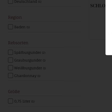
Deutschland
(5)
SCHLOSSBERG GG Gr
Region
Baden
(5)
4
Rebsorten
Spätburgunder
(2)
Grauburgunder
(1)
Weißburgunder
(1)
Chardonnay
(1)
Größe
0,75 Liter
(5)