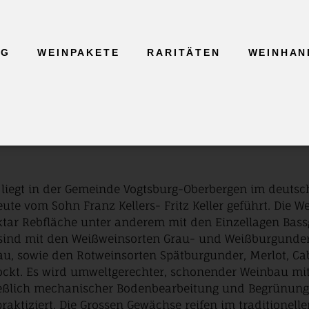
GG
WEINPAKETE
RARITÄTEN
WEINHAN
“ liegt in der Gemeinde Vogtsburg-Oberbergen im deuts
te vom Sohn Franz Kellers- Fritz Keller geführt. Die W
tar Rebfläche unter anderem mit den Einzellagen Bass
e sind mit den Weißweinsorten Grau- und Weißburgunder
, sowie den Rotweinsorten Spätburgunder, Merlot, Ca
ckt. Es wird umweltgerechter, schonender Weinbau mi
ießlich mechanischer Bodenbearbeitung und Begrünun
aktiziert. Die Grossen Gewächse reifen im traditionell