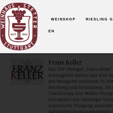
WEINSHOP
RIESLING 
EN
Franz Keller
Das VDP. Weingut „Franz Keller
Anbaugebiet Baden und wird heu
des Weingutes umfassen 35 Hek
Kirchberg und Schlossberg. Si
Chardonnay und Müller-Thurgau
Sauvignon und Lemberger besto
organischer Düngung, ausschl
natürlicher Humusversorgung pr