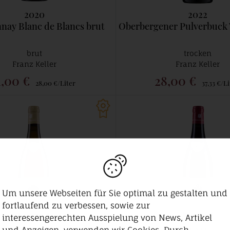
2020
2022
nay Blanc de Blancs brut
Oberbergener Pulverbuck Weissburgu
brut
trocken
Franz Keller
Franz Keller
1,00 €
28,00 €
28,00 €/Liter
37,33 €/Li
Um unsere Webseiten für Sie optimal zu gestalten und
fortlaufend zu verbessen, sowie zur
interessengerechten Ausspielung von News, Artikel
2022
2022
und Anzeigen, verwenden wir Cookies. Durch