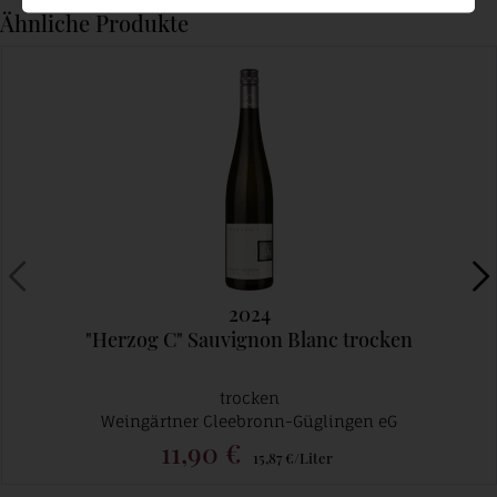
Ähnliche Produkte
2024
"Herzog C" Sauvignon Blanc trocken
trocken
Weingärtner Cleebronn-Güglingen eG
11,90 €
15,87 €/Liter