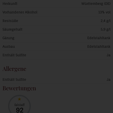
Herkunft
Württemberg (DE)
Vorhandener Alkohol
13% vol
Restsüße
2,4 g/l
Säuregehalt
5,9 g/l
Gärung
Edelstahltank
Ausbau
Edelstahltank
Enthält Sulfite
Ja
Allergene
Enthält Sulfite
Ja
Bewertungen
falstaff
92