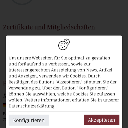
Zertifikate und Mitgliedschaften
VDP.
Prädikatsweingut
Um unsere Webseiten für Sie optimal zu gestalten
und fortlaufend zu verbessen, sowie zur
interessengerechten Ausspielung von News, Artikel
und Anzeigen, verwenden wir Cookies. Durch
Produzent
Bestätigen des Buttons "Akzeptieren" stimmen Sie der
Verwendung zu. Über den Button "Konfigurieren"
können Sie auswählen, welche Cookies Sie zulassen
Jürgen Ellwanger
wollen. Weitere Informationen erhalten Sie in unserer
Deutschland / Württemberg
Datenschutzerklärung.
Bachstraße 27
Akzeptieren
73650 Winterbach
Konfigurieren