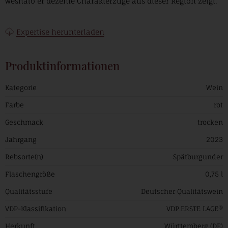
weshalb er dezente Charakterzüge aus dieser Region zeigt.
Expertise herunterladen
Produktinformationen
Kategorie
Wein
Farbe
rot
Geschmack
trocken
Jahrgang
2023
Rebsorte(n)
Spätburgunder
Flaschengröße
0,75 l
Qualitätsstufe
Deutscher Qualitätswein
VDP-Klassifikation
VDP.ERSTE LAGE®
Herkunft
Württemberg (DE)