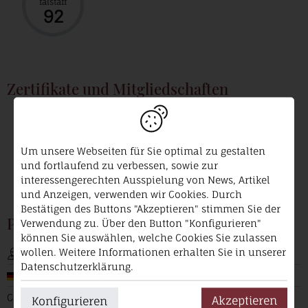
falstaff
92
Zertifikate und Mitgliedschaften
VDP.
Prädikatsweingut
Um unsere Webseiten für Sie optimal zu gestalten
und fortlaufend zu verbessen, sowie zur
interessengerechten Ausspielung von News, Artikel
und Anzeigen, verwenden wir Cookies. Durch
Bestätigen des Buttons "Akzeptieren" stimmen Sie der
Produzent
Verwendung zu. Über den Button "Konfigurieren"
können Sie auswählen, welche Cookies Sie zulassen
wollen. Weitere Informationen erhalten Sie in unserer
Heid
Datenschutzerklärung.
Deutschland / Württemberg
Cannstatter Straße 13/2
Akzeptieren
Konfigurieren