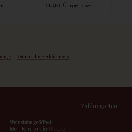
11,90 €
er
15,87 €/Liter
rung
»
Datenschutzerklärung
»
Zahlungarten
Weinstube geöffnet:
Mo – Fr 15-23 Uhr
(Küche