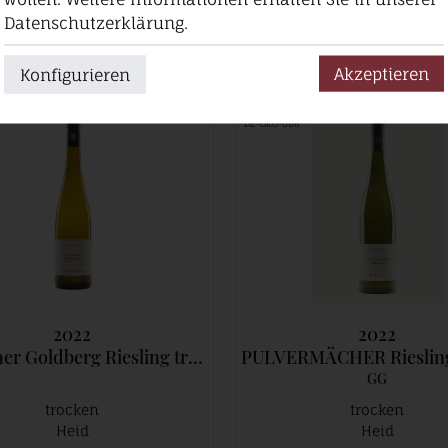
Datenschutzerklärung.
Akzeptieren
Konfigurieren
DE-ÖKO-006
2022
2022
 Goldberg Riesling trocken 1.Lage
PULVERMÄCHER Riesling troc
GG
trocken
trocken
Heid
Heid