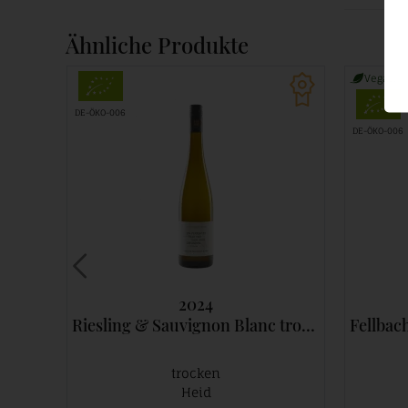
Ähnliche Produkte
Vegan
DE-ÖKO-006
DE-ÖKO-006
2024
Riesling & Sauvignon Blanc trocken Steinmergel
Fellbacher
trocken
Heid