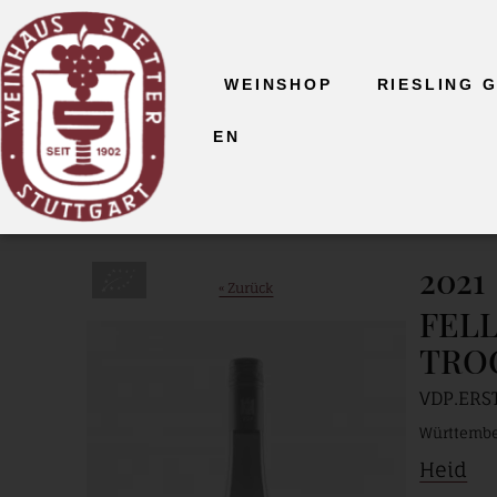
WEINSHOP
RIESLING 
EN
2021
Bio
« Zurück
FEL
TRO
VDP.ERS
Württemb
Heid