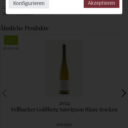
Akzeptieren
Konfigurieren
Cannstatter Straße 13/2
70734 Fellbach
Ähnliche Produkte
DE-ÖKO-006
2024
Fellbacher Goldberg Sauvignon Blanc trocken
trocken