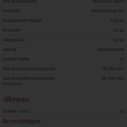
VDP-Klassifikation
VDP.ERSTE LAGE®
Herkunft
Württemberg (DE)
Vorhandener Alkohol
13% vol
Restsüße
0,6 g/l
Säuregehalt
6,2 g/l
Gärung
Edelstahltank
Enthält Sulfite
Ja
Öko-Kontrollstellennummer
DE-ÖKO-037
Öko-Kontrollstellennummer
DE-ÖKO-006
Produzent
Allergene
Enthält Sulfite
Ja
Bewertungen