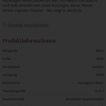
Die erdigen Noten haften an ihm. Ein Hauch von Rauch
und Hefe umhüllt sein sonst fruchtiges, klares Wesen.
Seinen eigenen Charme – den zeigt er deutlich.
Expertise herunterladen
Produktinformationen
Kategorie
Wein
Farbe
weiß
Geschmack
trocken
Jahrgang
2023
Rebsorte(n)
Sauvignon Blanc
Flaschengröße
0,75 l
Qualitätsstufe
Deutscher Qualitätswein