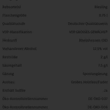
Rebsorte(n)
Riesling
Flaschengröße
0,75 l
Qualitätsstufe
Deutscher Qualitätswein
VDP-Klassifikation
VDP.GROSSES GEWÄCHS®
Herkunft
Rheinhessen (DE)
Vorhandener Alkohol
12,5% vol
Restsüße
2 g/l
Säuregehalt
7,5 g/l
Gärung
Spontangärung
Ausbau
Großes Holzfass/Fuder
Enthält Sulfite
Ja
Öko-Kontrollstellennummer
DE-ÖKO-037
Öko-Kontrollstellennummer
DE-ÖKO-006