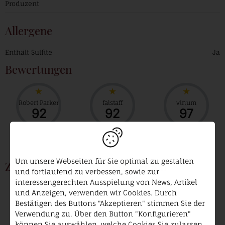
Produzent
Allergene
Enthält Sulfite
Ja
Bewertungen
Robert Parker
falstaff
vinum
92
92
97
Um unsere Webseiten für Sie optimal zu gestalten
Zertifikate und Mitgliedschaften
und fortlaufend zu verbessen, sowie zur
interessengerechten Ausspielung von News, Artikel
VDP.
und Anzeigen, verwenden wir Cookies. Durch
Prädikatsweingut
Bestätigen des Buttons "Akzeptieren" stimmen Sie der
Verwendung zu. Über den Button "Konfigurieren"
können Sie auswählen, welche Cookies Sie zulassen