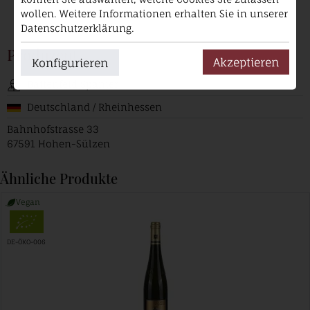
wollen. Weitere Informationen erhalten Sie in unserer
Datenschutzerklärung.
Produzent
Akzeptieren
Konfigurieren
Battenfeld Spanier
Deutschland / Rheinhessen
Bahnhofstrasse 33
67591 Hohen-Sülzen
Ähnliche Produkte
Vegan
DE-ÖKO-006