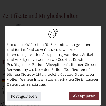
Zertifikate und Mitgliedschaften
VDP.
Prädikatsweingut
Um unsere Webseiten für Sie optimal zu gestalten
und fortlaufend zu verbessen, sowie zur
interessengerechten Ausspielung von News, Artikel
und Anzeigen, verwenden wir Cookies. Durch
Produzent
Bestätigen des Buttons "Akzeptieren" stimmen Sie der
Verwendung zu. Über den Button "Konfigurieren"
Schloss Lieser
können Sie auswählen, welche Cookies Sie zulassen
wollen. Weitere Informationen erhalten Sie in unserer
Deutschland / Mosel
Datenschutzerklärung.
Am Markt 1
54470 Lieser
Akzeptieren
Konfigurieren
Ähnliche Produkte