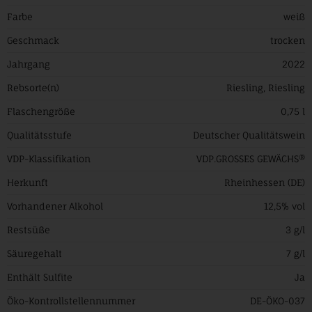
Farbe
weiß
Geschmack
trocken
Jahrgang
2022
Rebsorte(n)
Riesling, Riesling
Flaschengröße
0,75 l
Qualitätsstufe
Deutscher Qualitätswein
VDP-Klassifikation
VDP.GROSSES GEWÄCHS®
Herkunft
Rheinhessen (DE)
Vorhandener Alkohol
12,5% vol
Restsüße
3 g/l
Säuregehalt
7 g/l
Enthält Sulfite
Ja
Öko-Kontrollstellennummer
DE-ÖKO-037