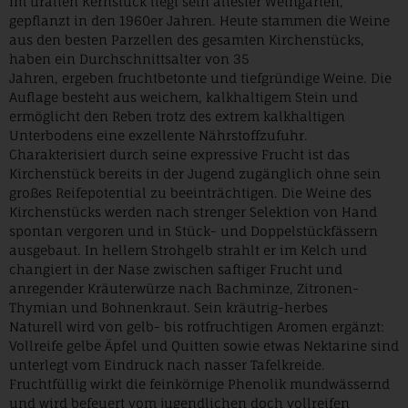
Im uralten Kernstück liegt sein ältester Weingarten,
gepflanzt in den 1960er Jahren. Heute stammen die Weine
aus den besten Parzellen des gesamten Kirchenstücks,
haben ein Durchschnittsalter von 35
Jahren, ergeben fruchtbetonte und tiefgründige Weine. Die
Auflage besteht aus weichem, kalkhaltigem Stein und
ermöglicht den Reben trotz des extrem kalkhaltigen
Unterbodens eine exzellente Nährstoffzufuhr.
Charakterisiert durch seine expressive Frucht ist das
Kirchenstück bereits in der Jugend zugänglich ohne sein
großes Reifepotential zu beeinträchtigen. Die Weine des
Kirchenstücks werden nach strenger Selektion von Hand
spontan vergoren und in Stück- und Doppelstückfässern
ausgebaut. In hellem Strohgelb strahlt er im Kelch und
changiert in der Nase zwischen saftiger Frucht und
anregender Kräuterwürze nach Bachminze, Zitronen-
Thymian und Bohnenkraut. Sein kräutrig-herbes
Naturell wird von gelb- bis rotfruchtigen Aromen ergänzt:
Vollreife gelbe Äpfel und Quitten sowie etwas Nektarine sind
unterlegt vom Eindruck nach nasser Tafelkreide.
Fruchtfüllig wirkt die feinkörnige Phenolik mundwässernd
und wird befeuert vom jugendlichen doch vollreifen