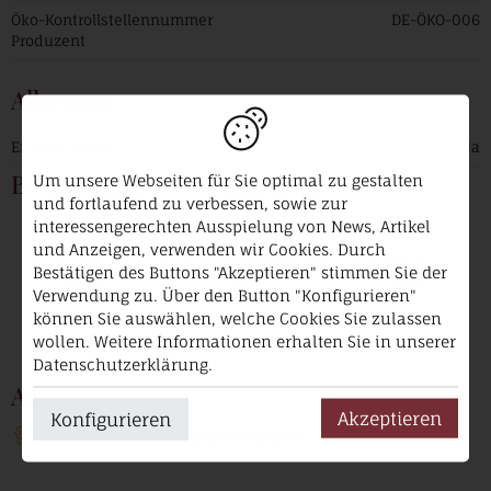
Öko-Kontrollstellennummer
DE-ÖKO-006
Produzent
Allergene
Enthält Sulfite
Ja
Bewertungen
Um unsere Webseiten für Sie optimal zu gestalten
und fortlaufend zu verbessen, sowie zur
interessengerechten Ausspielung von News, Artikel
und Anzeigen, verwenden wir Cookies. Durch
vinum
Robert Parker
falstaff
Bestätigen des Buttons "Akzeptieren" stimmen Sie der
93
94
93
Verwendung zu. Über den Button "Konfigurieren"
können Sie auswählen, welche Cookies Sie zulassen
wollen. Weitere Informationen erhalten Sie in unserer
Datenschutzerklärung.
Auszeichnungen
Akzeptieren
Konfigurieren
Gault&Millau: 5 schwarze Trauben