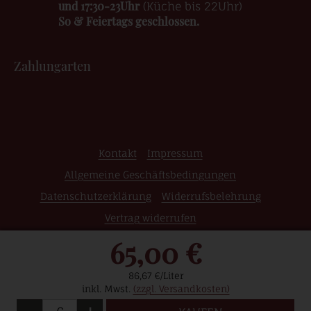
und 17:30-23Uhr
(Küche bis 22Uhr)
So & Feiertags geschlossen.
Zahlungarten
Kontakt
Impressum
Allgemeine Geschäftsbedingungen
Datenschutzerklärung
Widerrufsbelehrung
Vertrag widerrufen
65,00 €
© 2026 Weinshop | Edle Weine | Raritäten | Grosse
Gewächse | Wein Online Kaufen
86,67 €/Liter
inkl. Mwst.
(zzgl. Versandkosten)
Menge