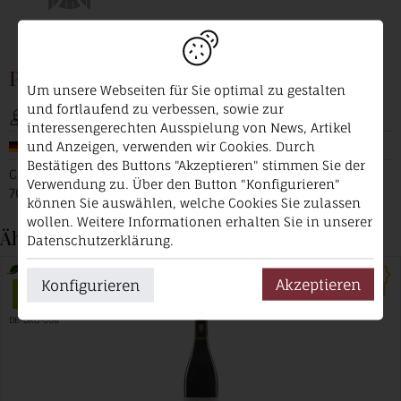
Produzent
Um unsere Webseiten für Sie optimal zu gestalten
und fortlaufend zu verbessen, sowie zur
Heid
interessengerechten Ausspielung von News, Artikel
Deutschland / Württemberg
und Anzeigen, verwenden wir Cookies. Durch
Bestätigen des Buttons "Akzeptieren" stimmen Sie der
Cannstatter Straße 13/2
Verwendung zu. Über den Button "Konfigurieren"
70734 Fellbach
können Sie auswählen, welche Cookies Sie zulassen
wollen. Weitere Informationen erhalten Sie in unserer
Ähnliche Produkte
Datenschutzerklärung.
Vegan
Akzeptieren
Konfigurieren
DE-ÖKO-006