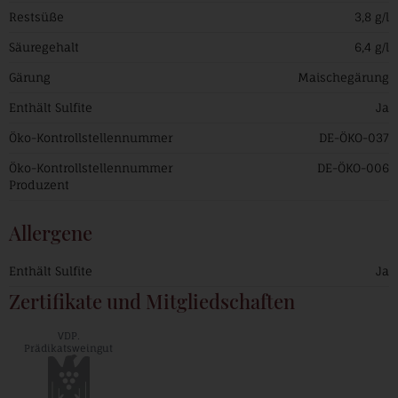
Restsüße
3,8 g/l
Säuregehalt
6,4 g/l
Gärung
Maischegärung
Enthält Sulfite
Ja
Öko-Kontrollstellennummer
DE-ÖKO-037
Öko-Kontrollstellennummer
DE-ÖKO-006
Produzent
Allergene
Enthält Sulfite
Ja
Zertifikate und Mitgliedschaften
VDP.
Prädikatsweingut