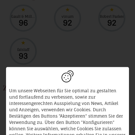
Gault & Millau
vinum
Robert Parker
96
92
92
falstaff
93
Zertifikate und Mitgliedschaften
Um unsere Webseiten für Sie optimal zu gestalten
und fortlaufend zu verbessen, sowie zur
VDP.
interessengerechten Ausspielung von News, Artikel
Prädikatsweingut
und Anzeigen, verwenden wir Cookies. Durch
Bestätigen des Buttons "Akzeptieren" stimmen Sie der
Verwendung zu. Über den Button "Konfigurieren"
können Sie auswählen, welche Cookies Sie zulassen
wollen. Weitere Informationen erhalten Sie in unserer