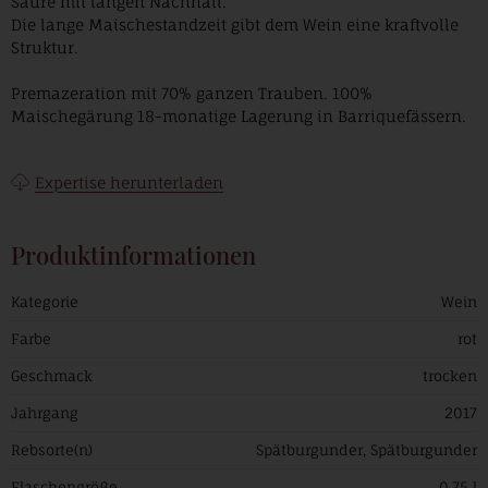
Säure mit langen Nachhall.
Die lange Maischestandzeit gibt dem Wein eine kraftvolle
Struktur.
Premazeration mit 70% ganzen Trauben. 100%
Maischegärung 18-monatige Lagerung in Barriquefässern.
Expertise herunterladen
Produktinformationen
Kategorie
Wein
Farbe
rot
Geschmack
trocken
Jahrgang
2017
Rebsorte(n)
Spätburgunder, Spätburgunder
Flaschengröße
0,75 l