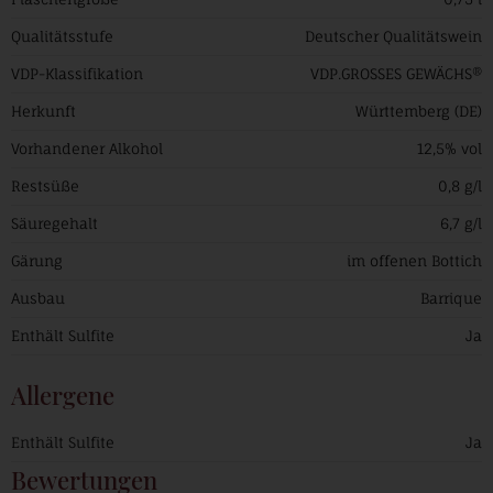
Qualitätsstufe
Deutscher Qualitätswein
VDP-Klassifikation
VDP.GROSSES GEWÄCHS®
Herkunft
Württemberg (DE)
Vorhandener Alkohol
12,5% vol
Restsüße
0,8 g/l
Säuregehalt
6,7 g/l
Gärung
im offenen Bottich
Ausbau
Barrique
Enthält Sulfite
Ja
Allergene
Enthält Sulfite
Ja
Bewertungen