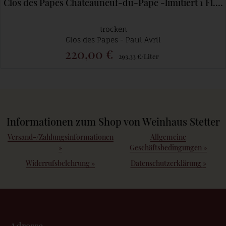
Clos des Papes Châteauneuf-du-Pape -limitiert 1 Fl./Kunde
trocken
Clos des Papes - Paul Avril
220,00 €
293,33 €/Liter
Informationen zum Shop von Weinhaus Stetter
Versand-/Zahlungsinformationen
Allgemeine
»
Geschäftsbedingungen
»
Widerrufsbelehrung
»
Datenschutzerklärung
»