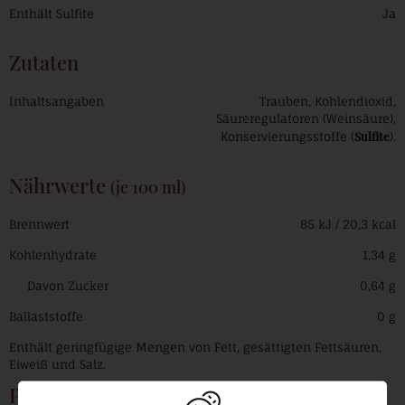
Enthält Sulfite
Ja
Zutaten
Inhaltsangaben
Trauben, Kohlendioxid,
Säureregulatoren (Weinsäure),
Sulfite
Konservierungsstoffe (
).
Nährwerte
(je 100 ml)
Brennwert
85 kJ / 20,3 kcal
Kohlenhydrate
1,34 g
Davon Zucker
0,64 g
Ballaststoffe
0 g
Enthält geringfügige Mengen von Fett, gesättigten Fettsäuren,
Eiweiß und Salz.
Produzent