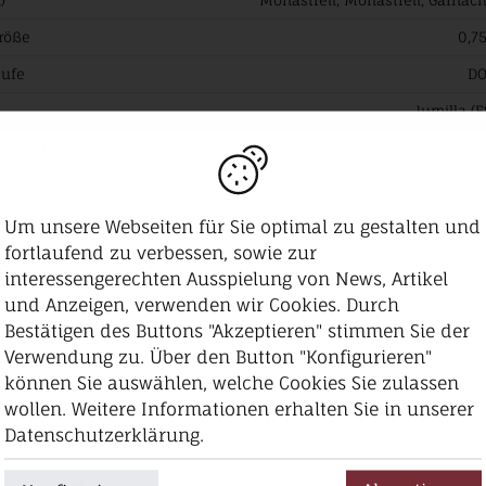
röße
0,75
tufe
D
Jumilla (E
er Alkohol
14,5% v
fite
ollstellennummer
DE-ÖKO-0
Um unsere Webseiten für Sie optimal zu gestalten und
fortlaufend zu verbessen, sowie zur
ene
interessengerechten Ausspielung von News, Artikel
und Anzeigen, verwenden wir Cookies. Durch
fite
Bestätigen des Buttons "Akzeptieren" stimmen Sie der
Verwendung zu. Über den Button "Konfigurieren"
können Sie auswählen, welche Cookies Sie zulassen
wollen. Weitere Informationen erhalten Sie in unserer
Datenschutzerklärung.