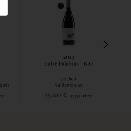
2023
Entre Palabras - BIO
trocken
rqués
Valdemonjas
25,00 €
er
33,33 €/Liter