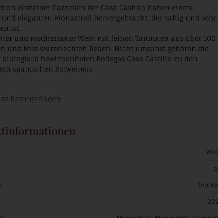
ktion einzelner Parzellen der Casa Castillo haben einen
und eleganten Monastrell hervorgebracht, der saftig und sehr
n ist.
nter und mediterraner Wein mit feinen Tanninen aus über 100
en und teils wurzelechten Reben. Nicht umsonst gehören die
 biologisch bewirtschfteten Bodegas Casa Castillo zu den
ten spanischen Rotweinen.
ise herunterladen
tinformationen
We
r
k
trock
20
)
Monastrell, Monastrell, Garnac