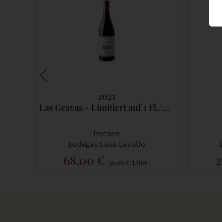
2021
Las Gravas - Limitiert auf 1 Fl./Kunde-
trocken
Bodegas Casa Castillo
68,00 €
2
90,67 €/Liter