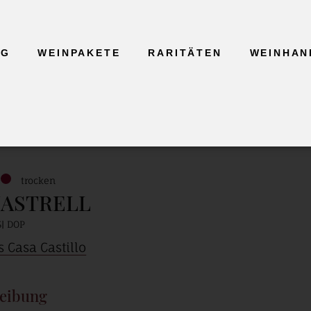
GG
WEINPAKETE
RARITÄTEN
WEINHAN
trocken
ASTRELL
S
DOP
 Casa Castillo
eibung