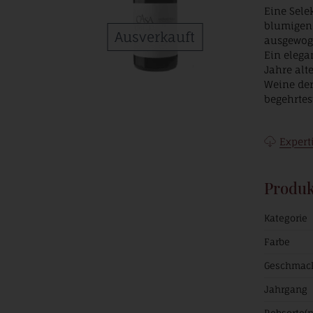
Eine Sele
blumigen 
Ausverkauft
ausgewoge
Ein elega
Jahre alt
Weine der
begehrtes
Expert
Produk
Kategorie
Farbe
Geschmac
Jahrgang
Rebsorte(n