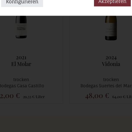
Akzeptieren
Konfigurieren
2021
2024
El Molar
Vidonia
trocken
trocken
Bodegas Casa Castillo
Bodegas Suertes del Ma
2,00 €
48,00 €
29,33 €/Liter
64,00 €/Lit