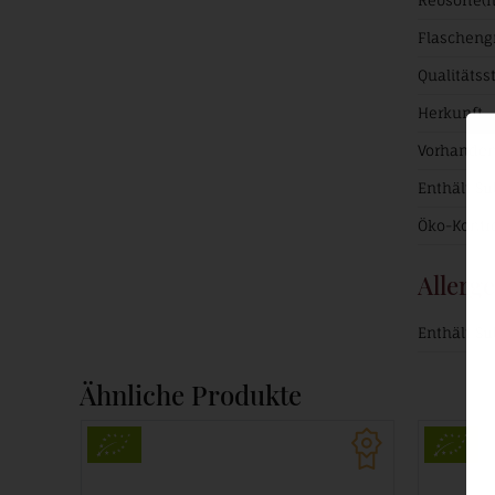
Flascheng
Qualitätss
Herkunft
Vorhanden
Enthält Sul
Öko-Kontr
Allerg
Enthält Sul
Ähnliche Produkte