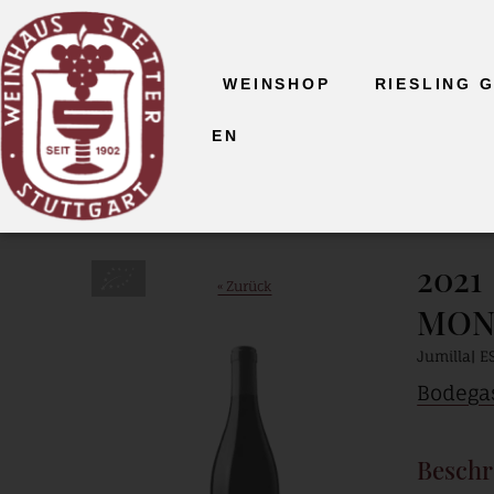
WEINSHOP
RIESLING 
EN
2021
Bio
« Zurück
MON
Jumilla
E
Bodegas
Beschr