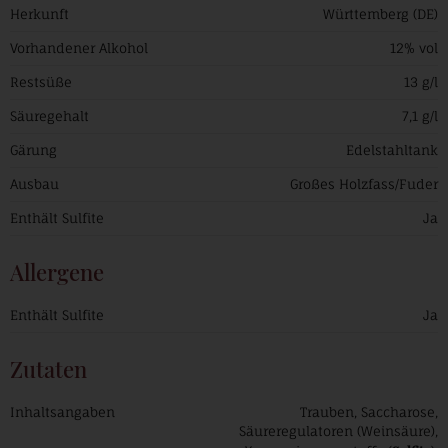
Herkunft
Württemberg (DE)
Vorhandener Alkohol
12% vol
Restsüße
13 g/l
Säuregehalt
7,1 g/l
Gärung
Edelstahltank
Ausbau
Großes Holzfass/Fuder
Enthält Sulfite
Ja
Allergene
Enthält Sulfite
Ja
Zutaten
Inhaltsangaben
Trauben, Saccharose,
Säureregulatoren (Weinsäure),