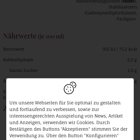
Sulfite
Konservierungsstoffe (
),
Stabilisatoren
(Carboxymethylcellulose),
Packgase.
Nährwerte
(je 100 ml)
Brennwert
315 kJ / 75,2 kcal
Kohlenhydrate
2,2 g
Davon Zucker
1,3 g
Ballaststoffe
0 g
Enthält geringfügige Mengen von Fett, gesättigten Fettsäuren,
Eiweiß und Salz.
Um unsere Webseiten für Sie optimal zu gestalten
Zertifikate und Mitgliedschaften
und fortlaufend zu verbessen, sowie zur
interessengerechten Ausspielung von News, Artikel
VDP.
und Anzeigen, verwenden wir Cookies. Durch
Prädikatsweingut
Bestätigen des Buttons "Akzeptieren" stimmen Sie der
Verwendung zu. Über den Button "Konfigurieren"