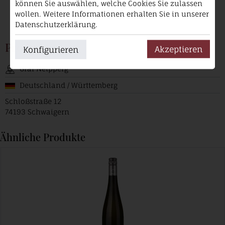
können Sie auswählen, welche Cookies Sie zulassen
wollen. Weitere Informationen erhalten Sie in unserer
Datenschutzerklärung.
Produzent
Akzeptieren
Konfigurieren
Graf Neipperg
Deutschland / Württemberg
Schloßstraße 12
74193 Schwaigern
Ähnliche Produkte